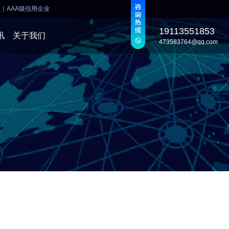
业
｜
AAA级信用企业
19113551853
讯
关于我们
473583764@qq.com
发
发