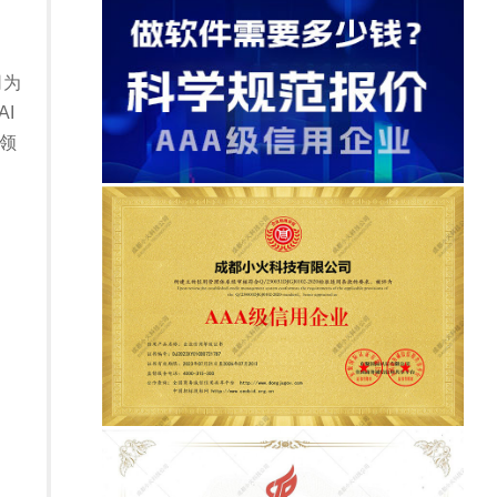
司为
I
领