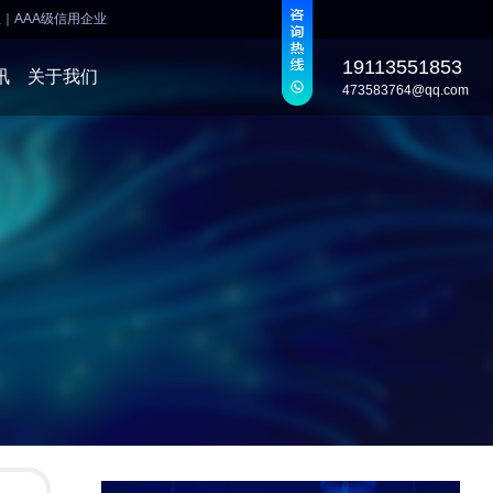
业
｜
AAA级信用企业
19113551853
讯
关于我们
473583764@qq.com
发
发