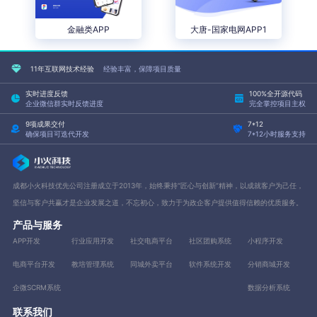
金融类APP
大唐-国家电网APP1
11年互联网技术经验
经验丰富，保障项目质量
实时进度反馈
100%全开源代码
企业微信群实时反馈进度
完全掌控项目主权
9项成果交付
7*12
确保项目可迭代开发
7*12小时服务支持
成都小火科技优先公司注册成立于2013年，始终秉持“匠心与创新”精神，以成就客户为己任，
坚信与客户共赢才是企业发展之道，不忘初心，致力于为政企客户提供值得信赖的优质服务。
产品与服务
APP开发
行业应用开发
社交电商平台
社区团购系统
小程序开发
电商平台开发
教培管理系统
同城外卖平台
软件系统开发
分销商城开发
企微SCRM系统
数据分析系统
联系我们