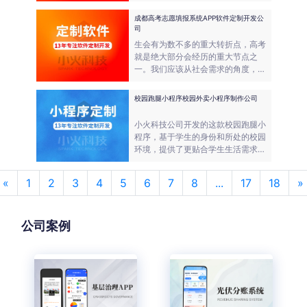
企业的办事效率，是很有意义的！小
火科技作为一家专业的软件系统定制
成都高考志愿填报系统APP软件定制开发公
开发公司，工作的主要目的之一也是
司
为了提高企事业的工作效率、加强团
生会有为数不多的重大转折点，高考
队协作，所以对于定制开发一套内部
就是绝大部分会经历的重大节点之
沟通协作系统，我们是非常支持的。
一。我们应该从社会需求的角度，从
未来就业的角度，从个人长远发展的
角度，反推自己的志愿填报选择。
校园跑腿小程序校园外卖小程序制作公司
小火科技公司开发的这款校园跑腿小
程序，基于学生的身份和所处的校园
环境，提供了更贴合学生生活需求的
小程序。小程序给学生带来了极大的
便利，让学生可以花更多的时间，做
«
1
2
3
4
5
6
7
8
...
17
18
»
更重要的学业。
公司案例