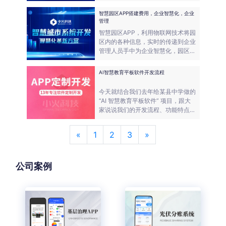
手段和先进的计算机软件系统将互联
网与移动互联网相结合，构建集农业
智慧园区APP搭建费用，企业智慧化，企业
生产、农产品销售、农村生活服务、
管理
农民教育培训等为一体的综合性现代
智慧园区APP，利用物联网技术将园
化服务平台。
区内的各种信息，实时的传递到企业
管理人员手中为企业智慧化，园区智
慧化赋能，应用为企业发展、产业聚
集和园区居民生活提供全方位服务。
AI智慧教育平板软件开发流程
智慧园区APP的开发费用取决于项目
的规模、复杂程度、开发周期、团队
今天就结合我们去年给某县中学做的
的技术水平等多种因素。
“AI 智慧教育平板软件” 项目，跟大
家说说我们的开发流程、功能特点、
产品细节，同时解答一些客户常问的
问题。关于 AI 智慧教育平板软件的
«
1
2
3
»
报价，开发周期，维护方式，服务器
购买，工信部备案等信息。
公司案例