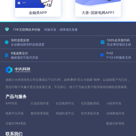
金融类APP
大唐-国家电网APP1
11年互联网技术经验
经验丰富，保障项目质量
实时进度反馈
100%全开源代码
企业微信群实时反馈进度
完全掌控项目主权
9项成果交付
7*12
确保项目可迭代开发
7*12小时服务支持
成都小火科技优先公司注册成立于2013年，始终秉持“匠心与创新”精神，以成就客户为己任，
坚信与客户共赢才是企业发展之道，不忘初心，致力于为政企客户提供值得信赖的优质服务。
产品与服务
APP开发
行业应用开发
社交电商平台
社区团购系统
小程序开发
电商平台开发
教培管理系统
同城外卖平台
软件系统开发
分销商城开发
企微SCRM系统
数据分析系统
联系我们