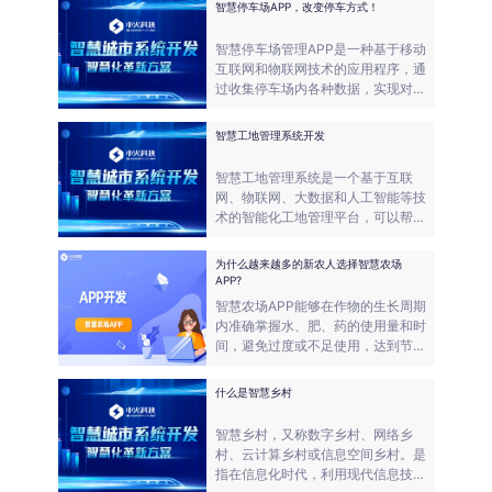
智慧停车场APP，改变停车方式！
划。
智慧停车场管理APP是一种基于移动
互联网和物联网技术的应用程序，通
过收集停车场内各种数据，实现对停
车场的智能化管理。
智慧工地管理系统开发
智慧工地管理系统是一个基于互联
网、物联网、大数据和人工智能等技
术的智能化工地管理平台，可以帮助
工地管理者对施工现场进行实时监
控、预警和决策支持。
为什么越来越多的新农人选择智慧农场
APP?
智慧农场APP能够在作物的生长周期
内准确掌握水、肥、药的使用量和时
间，避免过度或不足使用，达到节约
成本、减少资源浪费的目的。智慧农
场APP可实现农田信息的在线管理、
什么是智慧乡村
数据的实时监控与传输、生产计划制
定等功能，让农户轻松管理农田，并
智慧乡村，又称数字乡村、网络乡
提高了工作效率。
村、云计算乡村或信息空间乡村。是
指在信息化时代，利用现代信息技术