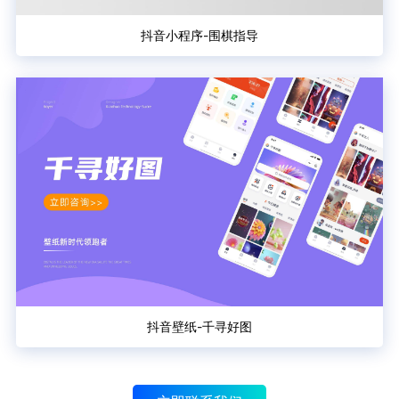
抖音小程序-围棋指导
抖音壁纸-千寻好图