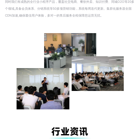
同时我们有成熟的全行业小程序产品，覆盖社交电商、餐饮外卖、知识付费、同城O2O等20多
个领域,具备会员体系、分销系统等50多项营销功能，系统每周迭代更新。集群化服务器全国
CDN加速,确保最佳用户体验，多对一的售后服务全程保障您运营无忧。