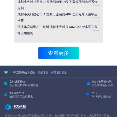
成都小火科技开发 小安代驾APP小程序 双端代驾出行系统
定制
成都小火科技公司 AI自助工业采购APP 含工程师入驻平台
推荐
跨境体育培训APP定制 成都小火科技WowCoach多语言双
端应用案例
查看更多
11年互联网技术经验
经验丰富，保障项目质量
实时进度反馈
100%全开源代码
企业微信群实时反馈进度
完全掌控项目主权
9项成果交付
7*12
确保项目可迭代开发
7*12小时服务支持
成都小火科技优先公司注册成立于2013年，始终秉持“匠心与创新”精神，以成就客户为己任，