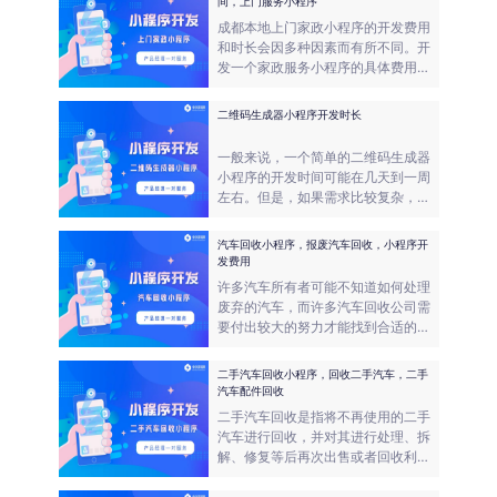
间，上门服务小程序
成都本地上门家政小程序的开发费用
和时长会因多种因素而有所不同。开
发一个家政服务小程序的具体费用和
时间取决于开发人员的技能和经验、
开发方式以及所选择的服务商。
二维码生成器小程序开发时长
一般来说，一个简单的二维码生成器
小程序的开发时间可能在几天到一周
左右。但是，如果需求比较复杂，或
者需要使用一些高级的技术，开发时
间可能会相应地延长。因此，具体的
汽车回收小程序，报废汽车回收，小程序开
开发时间还需要根据具体的需求和情
发费用
况来确定。
许多汽车所有者可能不知道如何处理
废弃的汽车，而许多汽车回收公司需
要付出较大的努力才能找到合适的汽
车进行回收。因此，我们需要一个平
台来连接这两个群体，使汽车回收过
二手汽车回收小程序，回收二手汽车，二手
程更加高效、便捷和可持续。而汽车
汽车配件回收
回收小程序就提供一个方便用户和汽
二手汽车回收是指将不再使用的二手
车回收公司联系的平台。
汽车进行回收，并对其进行处理、拆
解、修复等后再次出售或者回收利
用。二手汽车回收可以有效减少废旧
汽车的数量，充分利用资源，保护环