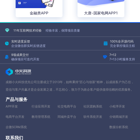
金融类APP
大唐-国家电网APP1
11年互联网技术经验
经验丰富，保障项目质量
实时进度反馈
100%全开源代码
企业微信群实时反馈进度
完全掌控项目主权
9项成果交付
7*12
确保项目可迭代开发
7*12小时服务支持
成都小火科技优先公司注册成立于2013年，始终秉持“匠心与创新”精神，以成就客户为己任，
坚信与客户共赢才是企业发展之道，不忘初心，致力于为政企客户提供值得信赖的优质服务。
产品与服务
APP开发
行业应用开发
社交电商平台
社区团购系统
小程序开发
电商平台开发
教培管理系统
同城外卖平台
软件系统开发
分销商城开发
企微SCRM系统
数据分析系统
联系我们