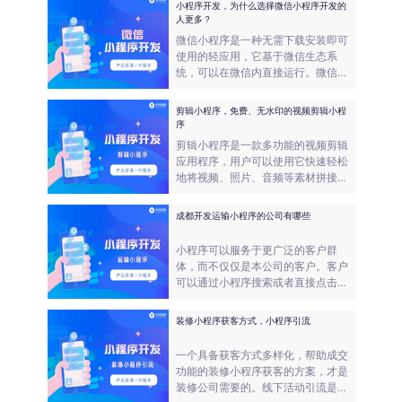
小程序开发，为什么选择微信小程序开发的
境，降低污染和浪费。因此，二手车
人更多？
回收成为许多企业争夺的市场，尤其
微信小程序是一种无需下载安装即可
是回收利用率较高的品牌二手车，更
使用的轻应用，它基于微信生态系
是成为了竞争的焦点。
统，可以在微信内直接运行。微信小
程序不仅具有原生应用的流畅性和交
互性，而且具有网页应用的开发成本
剪辑小程序，免费、无水印的视频剪辑小程
低、使用门槛低等特点。
序
剪辑小程序是一款多功能的视频剪辑
应用程序，用户可以使用它快速轻松
地将视频、照片、音频等素材拼接在
一起，并添加特效、字幕、滤镜等元
素。剪辑小程序还提供了云存储、社
成都开发运输小程序的公司有哪些
交分享、编辑历史记录等功能。
小程序可以服务于更广泛的客户群
体，而不仅仅是本公司的客户。客户
可以通过小程序搜索或者直接点击进
入小程序，进行下单和支付。同时，
物流公司还可以在小程序上展示公司
装修小程序获客方式，小程序引流
的信息和服务，吸引更多的客户。
一个具备获客方式多样化，帮助成交
功能的装修小程序获客的方案，才是
装修公司需要的。线下活动引流是一