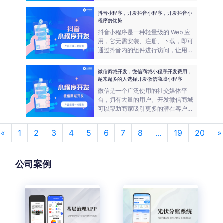
种比较常用的引流方式，可以在线下
设置活动，比如：送礼品等活动，吸
抖音小程序，开发抖音小程序，开发抖音小
引业主到店咨询，并邀请业主进店体
程序的优势
验。这样就可以实现线上线下引流。
抖音小程序是一种轻量级的 Web 应
用，它无需安装、注册、下载，即可
通过抖音内的组件进行访问，让用户
在短时间内完成应用体验和上传下
载，享受更快速的功能和服务。
微信商城开发，微信商城小程序开发费用，
越来越多的人选择开发微信商城小程序
微信是一个广泛使用的社交媒体平
台，拥有大量的用户。开发微信商城
可以帮助商家吸引更多的潜在客户，
提高品牌知名度和用户黏性。如果需
要购买成熟的小程序系统，则价格相
«
1
2
3
4
5
6
7
8
...
19
20
»
对便宜，但没有版权和源码，用户体
验也没有定制设计出来的好。
公司案例