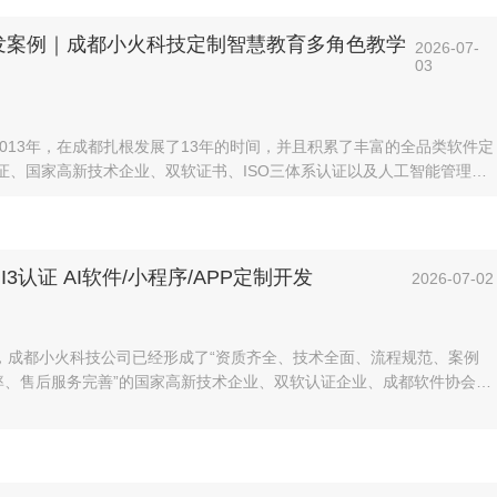
开发案例｜成都小火科技定制智慧教育多角色教学
2026-07-
03
013年，在成都扎根发展了13年的时间，并且积累了丰富的全品类软件定
认证、国家高新技术企业、双软证书、ISO三体系认证以及人工智能管理系
信用企业的称号，拥有了90多项自主知识产权和50多个软件著作权，有80
术人员来自于一线的大厂，专门从事人工智能教育系统的研发工作已经有
3认证 AI软件/小程序/APP定制开发
2026-07-02
，成都小火科技公司已经形成了“资质齐全、技术全面、流程规范、案例
率、售后服务完善”的国家高新技术企业、双软认证企业、成都软件协会理
证单位，长期为政务、集团企业、机构组织、创业者团队提供定制化的软
流程技术服务。