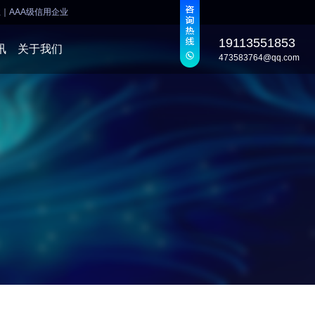
业
｜
AAA级信用企业
19113551853
讯
关于我们
473583764@qq.com
发
发