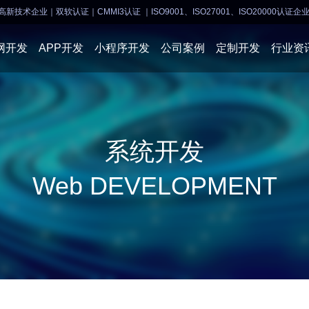
高新技术企业｜双软认证｜CMMI3认证
｜ISO9001、ISO27001、ISO20000认证企
网开发
APP开发
小程序开发
公司案例
定制开发
行业资
AI软件开发
APP开发
APP开发
小程序开
系统开发
物联网软件
系统开发
小程序开发
物联网开
Web DEVELOPMENT
网站建设
网站建设
企业经营
商业行情