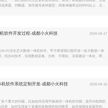
心功能之一，我们团队经过反复研发和测试，实现了客观题自动阅卷、主观
持选择题、判断题、填空题等多种题型，阅卷准确率达到99%以上，主观
批改，AI可以根据预设的评分标准。
体机软件开发过程-成都小火科技
2026-04-17
AI+行业生态大数据一体机软件。甲方希望我们能开发一款大数据一体
据，结合AI技术，实现数据采集、分析、可视化、决策建议一体化，帮助
营成本。
体机软件系统定制开发-成都小火科技
2026-04-16
了多个重大的问题，比如如何实现平板操控一体机的功能，提升AI批阅的
自动归类，如何实现多个直播间多教师的协同教育，如何保障改造题型的正