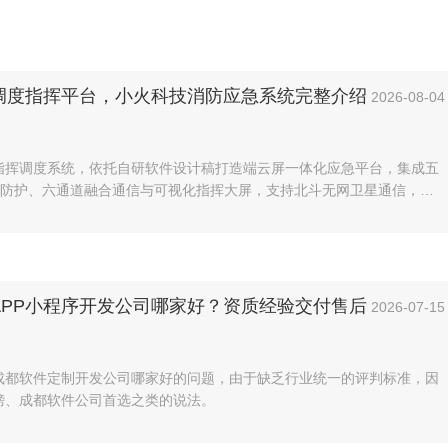
调度指挥平台，小火科技消防应急系统完整介绍
2026-08-04
指挥调度系统，依托自研软件设计稿打造端云屏一体化应急平台，集成五
双重防护、六通道融合通信与可视化指挥大屏，支持北斗无网卫星通信，适
林消防场景，实现现场感知、远程调度、事故全流程复盘。
I、APP小程序开发公司哪家好？资质经验交付售后
2026-07-15
关于成都软件定制开发公司哪家好的问题，由于缺乏行业统一的评判标准，因
榜、成都软件公司首选之类的说法。