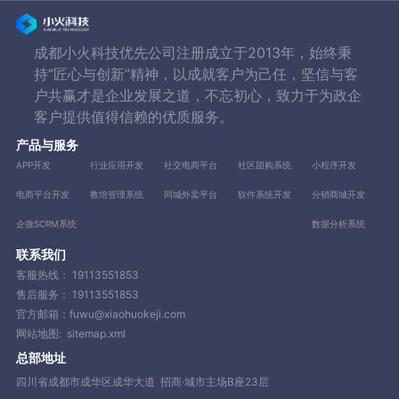
成都小火科技优先公司注册成立于2013年，始终秉
持“匠心与创新”精神，以成就客户为己任，坚信与客
户共赢才是企业发展之道，不忘初心，致力于为政企
客户提供值得信赖的优质服务。
产品与服务
APP开发
行业应用开发
社交电商平台
社区团购系统
小程序开发
电商平台开发
教培管理系统
同城外卖平台
软件系统开发
分销商城开发
企微SCRM系统
数据分析系统
联系我们
客服热线：
19113551853
售后服务：
19113551853
官方邮箱：fuwu@xiaohuokeji.com
网站地图:
sitemap.xml
总部地址
四川省成都市成华区成华大道 招商·城市主场B座23层