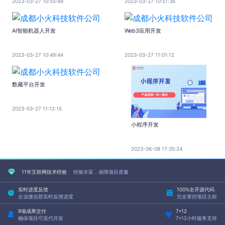
2023-03-27 10:55:49
2023-03-27 10:51:36
AI智能机器人开发
Web3应用开发
2023-03-27 10:49:44
2023-03-27 11:01:12
数藏平台开发
2023-03-27 11:12:15
小程序开发
2023-06-08 17:35:24
11年互联网技术经验
经验丰富，保障项目质量
实时进度反馈
100%全开源代码
企业微信群实时反馈进度
完全掌控项目主权
9项成果交付
7*12
确保项目可迭代开发
7*12小时服务支持