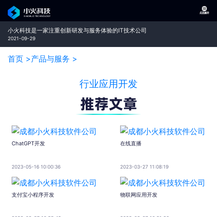
小火科技是一家注重创新研发与服务体验的IT技术公司
2021-09-29
首页 >
产品与服务 >
行业应用开发
ChatGPT开发
在线直播
2023-05-16 10:00:36
2023-03-27 11:08:19
支付宝小程序开发
物联网应用开发