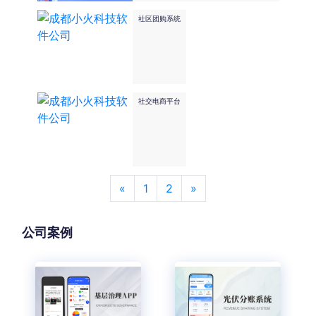
wxml-jsx 工具包创建一个微信小程
序应用的 HTML 结构、和相关组
社区团购系统
件，并使用JavaScript 实现各种逻
辑。
社交电商平台
«
1
2
»
公司案例