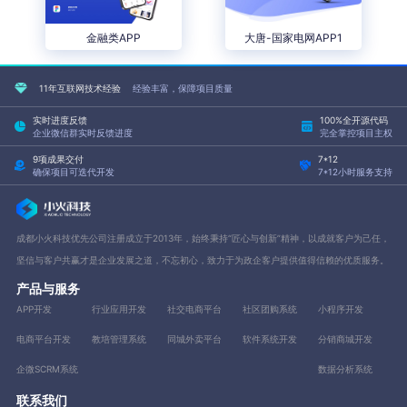
金融类APP
大唐-国家电网APP1
11年互联网技术经验
经验丰富，保障项目质量
实时进度反馈
100%全开源代码
企业微信群实时反馈进度
完全掌控项目主权
9项成果交付
7*12
确保项目可迭代开发
7*12小时服务支持
成都小火科技优先公司注册成立于2013年，始终秉持“匠心与创新”精神，以成就客户为己任，
坚信与客户共赢才是企业发展之道，不忘初心，致力于为政企客户提供值得信赖的优质服务。
产品与服务
APP开发
行业应用开发
社交电商平台
社区团购系统
小程序开发
电商平台开发
教培管理系统
同城外卖平台
软件系统开发
分销商城开发
企微SCRM系统
数据分析系统
联系我们