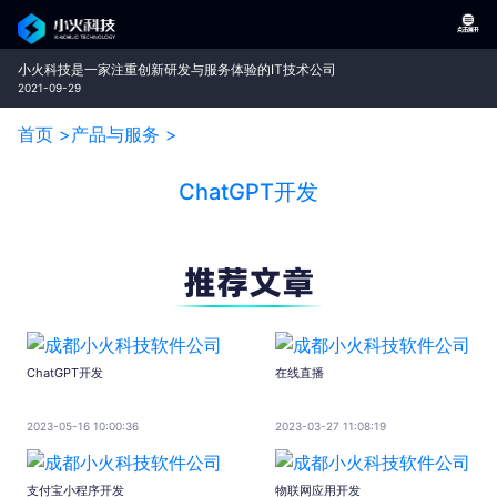
小火科技是一家注重创新研发与服务体验的IT技术公司
2021-09-29
首页 >
产品与服务 >
ChatGPT开发
ChatGPT开发
在线直播
2023-05-16 10:00:36
2023-03-27 11:08:19
支付宝小程序开发
物联网应用开发