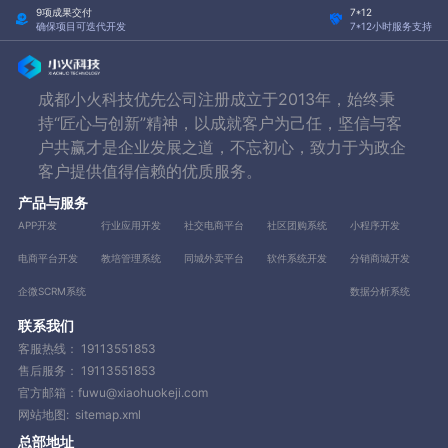
9项成果交付
7*12
确保项目可迭代开发
7*12小时服务支持
成都小火科技优先公司注册成立于2013年，始终秉
持“匠心与创新”精神，以成就客户为己任，坚信与客
户共赢才是企业发展之道，不忘初心，致力于为政企
客户提供值得信赖的优质服务。
产品与服务
APP开发
行业应用开发
社交电商平台
社区团购系统
小程序开发
电商平台开发
教培管理系统
同城外卖平台
软件系统开发
分销商城开发
企微SCRM系统
数据分析系统
联系我们
客服热线：
19113551853
售后服务：
19113551853
官方邮箱：fuwu@xiaohuokeji.com
网站地图:
sitemap.xml
总部地址