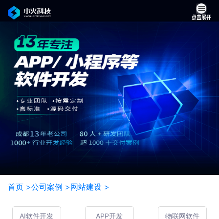
首页 >
公司案例 >
网站建设 >
AI软件开发
APP开发
物联网软件