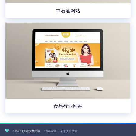
中石油网站
食品行业网站
11年互联网技术经验
经验丰富，保障项目质量