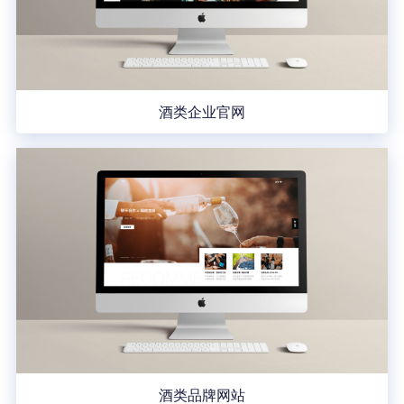
酒类企业官网
酒类品牌网站