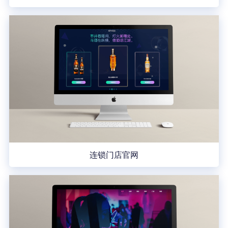
连锁门店官网