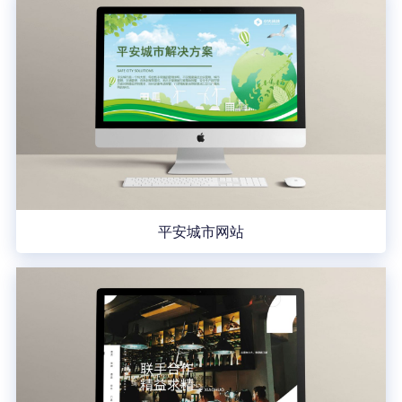
平安城市网站