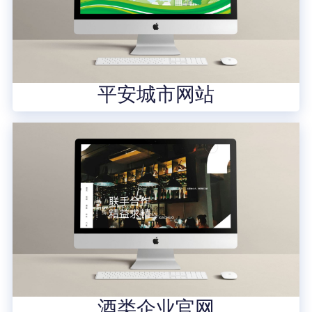
平安城市网站
酒类企业官网