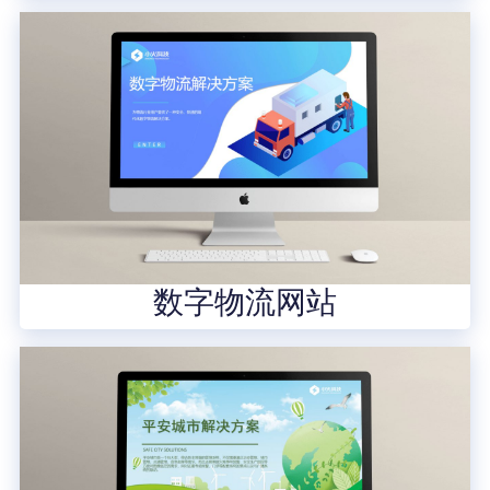
数字物流网站