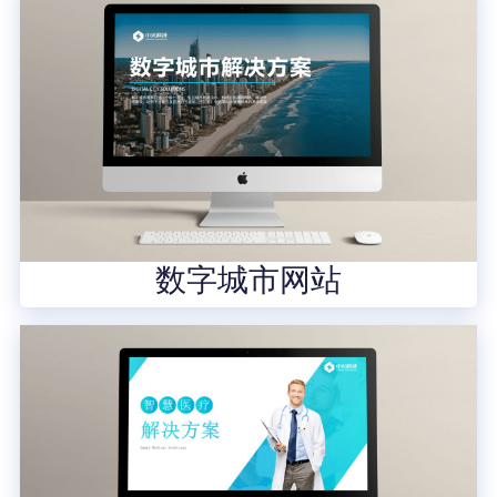
数字城市网站