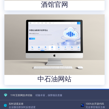
酒馆官网
中石油网站
11年互联网技术经验
经验丰富，保障项目质量
实时进度反馈
100%全开源代码
企业微信群实时反馈进度
完全掌控项目主权