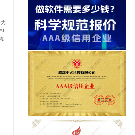
司为
I
领