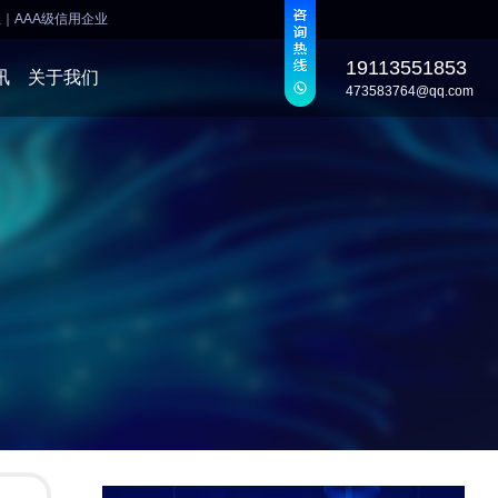
业
｜
AAA级信用企业
19113551853
讯
关于我们
473583764@qq.com
发
发