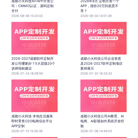
成都小火科技AI+APP开发公
2026年8月 定制开发一个
司：CMMI3认证，源码定制
APP，报价20万到底贵不
交付
贵？
2026-08-06 13:20:02
2026-08-04 14:01:39
2026-2027成都软件定制开
成都小火科技公司企业资质
发公司哪家好？5大层级20个
及2026-2027软件定制项目
选择指标建议
案例展示
2026-07-24 18:09:56
2026-07-20 16:24:33
成都小火科技 本地生活服务
成都小火科技公司AI教育、AI
即时零售O2O电商综合平台
电商、AI影视创作系统开发经
APP定制
验
2026-07-15 15:56:36
2026-07-08 14:44:03