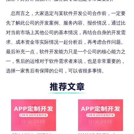
总而言之，大家选定与某软件开发公司合作前，一定要
先了解此公司的开发案例、服务内容、报价情况，通过比
对当前市场上其他公司的基本情况，再结合自身的开发需
求、成本资金等实际情况一起分析后，再考虑合作问题。
最后补充一点，软件开发能力只是一个公司的核心能力之
一，售后的运维对于软件需求者来说，也是非常重要的，
选择一家售后有保障的公司，可以省很多事情。