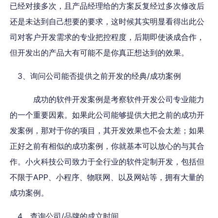
已经对接多次，且产品经理给的方案反复经过多次修改后
还是未达到自己想要的要求，这时候其实明显看得出此公
司对客户开发需求的专业把控程度，后期即使谈成合作，
但开发出的产品大有可能不是你真正想达到的效果。
3、询问公司能否提供之前开发的经典/成功案例
成功的软件开发案例是考察软件开发公司专业能力
的一个重要因素。如果此公司能够提供大把之前的成功开
发案例，那对于你的项目，其开发效果也不会太差；如果
正好之前有相似的成功案例，你就基本可以放心的与其合
作。小火科技公司致力于全行业的软件定制开发，包括但
不限于APP、小程序、物联网、以及网站等，拥有大量的
成功案例。
4、查询公司/品牌的成立时间