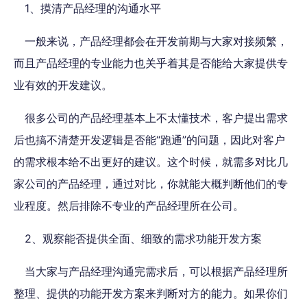
1、摸清产品经理的沟通水平
一般来说，产品经理都会在开发前期与大家对接频繁，
而且产品经理的专业能力也关乎着其是否能给大家提供专
业有效的开发建议。
很多公司的产品经理基本上不太懂技术，客户提出需求
后也搞不清楚开发逻辑是否能“跑通”的问题，因此对客户
的需求根本给不出更好的建议。这个时候，就需多对比几
家公司的产品经理，通过对比，你就能大概判断他们的专
业程度。然后排除不专业的产品经理所在公司。
2、观察能否提供全面、细致的需求功能开发方案
当大家与产品经理沟通完需求后，可以根据产品经理所
整理、提供的功能开发方案来判断对方的能力。如果你们