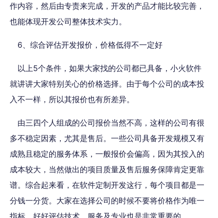
作内容，然后由专责来完成，开发的产品才能比较完善，
也能体现开发公司整体技术实力。
6、综合评估开发报价，价格低得不一定好
以上5个条件，如果大家找的公司都已具备，小火软件
就讲讲大家特别关心的价格选择。由于每个公司的成本投
入不一样，所以其报价也有所差异。
由三四个人组成的公司报价当然不高，这样的公司有很
多不稳定因素，尤其是售后。一些公司具备开发规模又有
成熟且稳定的服务体系，一般报价会偏高，因为其投入的
成本较大，当然做出的项目质量及售后服务保障肯定更靠
谱。综合起来看，在软件定制开发这行，每个项目都是一
分钱一分货。大家在选择公司的时候不要将价格作为唯一
指标，好好评估技术、服务及专业也是非常重要的。