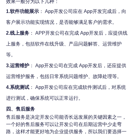
效果一般分为以下几种：
1.软件功能展示
：
App开发公司应在 App开发完成后，向
客户展示功能实现情况，是否能够满足客户的需求。
2.线上服务
：
APP开发公司在完成 App开发后，应提供线
上服务，包括软件在线升级、产品问题解答、运营维护
等。
3.运营维护
：
App开发公司在完成 App开发后，还应提供
运营维护服务，包括日常系统问题维护、故障处理等。
4.系统测试
：
App开发公司应在完成软件测试后，对系统
进行测试，确保系统可以正常运行。
四、售后服务
售后服务是决定开发公司能否长远发展的关键因素之一，
一个好的售后服务可以让开发公司在后期运营中少走弯
路，这样才能更好地为企业提供服务，所以我们要选择一