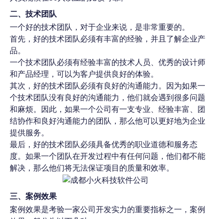
二、技术团队
一个好的技术团队，对于企业来说，是非常重要的。
首先，好的技术团队必须有丰富的经验，并且了解企业产
品。
一个技术团队必须有经验丰富的技术人员、优秀的设计师
和产品经理，可以为客户提供良好的体验。
其次，好的技术团队必须有良好的沟通能力。因为如果一
个技术团队没有良好的沟通能力，他们就会遇到很多问题
和麻烦。因此，如果一个公司有一支专业、经验丰富、团
结协作和良好沟通能力的团队，那么他可以更好地为企业
提供服务。
最后，好的技术团队必须具备优秀的职业道德和服务态
度。如果一个团队在开发过程中有任何问题，他们都不能
解决，那么他们将无法保证项目的质量和效率。
三、案例效果
案例效果是考验一家公司开发实力的重要指标之一，案例