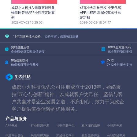
成都小火科技AI健康穿戴设备
成都小火科技开发 小安代驾
物联网管理APP小程序定制案
APP小程序 双端代驾出行系
例
统定制
2026-07-03 15:25:05
2026-06-29 18:07:47
11年互联网技术经验
经验丰富，保障项目质量
实时进度反馈
100%全开源代码
企业微信群实时反馈进度
完全掌控项目主权
9项成果交付
7*12
确保项目可迭代开发
7*12小时服务支持
成都小火科技优先公司注册成立于2013年，始终秉
持“匠心与创新”精神，以成就客户为己任，坚信与客
户共赢才是企业发展之道，不忘初心，致力于为政企
客户提供值得信赖的优质服务。
产品与服务
APP开发
行业应用开发
社交电商平台
社区团购系统
小程序开发
电商平台开发
教培管理系统
同城外卖平台
软件系统开发
分销商城开发