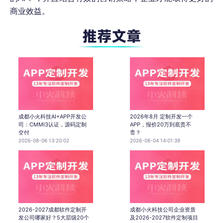
商业效益。
成都小火科技AI+APP开发公
2026年8月 定制开发一个
司：CMMI3认证，源码定制
APP，报价20万到底贵不
交付
贵？
2026-08-06 13:20:02
2026-08-04 14:01:39
2026-2027成都软件定制开
成都小火科技公司企业资质
发公司哪家好？5大层级20个
及2026-2027软件定制项目