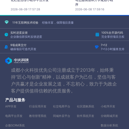
序
2026-06-09 17:57:28
2026-06-08 17:59:16
11年互联网技术经验
经验丰富，保障项目质量
实时进度反馈
100%全开源代码
企业微信群实时反馈进度
完全掌控项目主权
9项成果交付
7*12
确保项目可迭代开发
7*12小时服务支持
成都小火科技优先公司注册成立于2013年，始终秉
持“匠心与创新”精神，以成就客户为己任，坚信与客
户共赢才是企业发展之道，不忘初心，致力于为政企
客户提供值得信赖的优质服务。
产品与服务
APP开发
行业应用开发
社交电商平台
社区团购系统
小程序开发
电商平台开发
教培管理系统
同城外卖平台
软件系统开发
分销商城开发
企微SCRM系统
数据分析系统