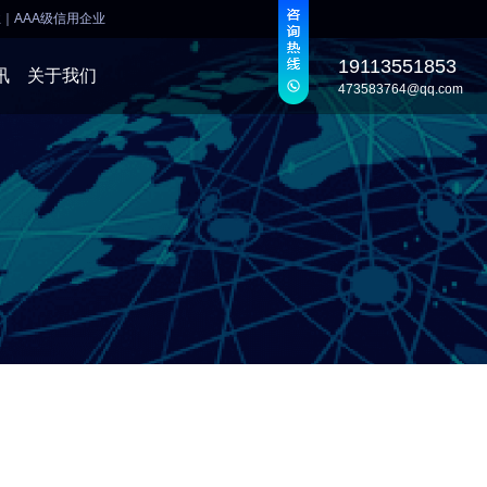
业
｜
AAA级信用企业
19113551853
讯
关于我们
473583764@qq.com
发
发