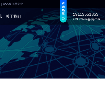
业
｜
AAA级信用企业
19113551853
讯
关于我们
473583764@qq.com
发
发