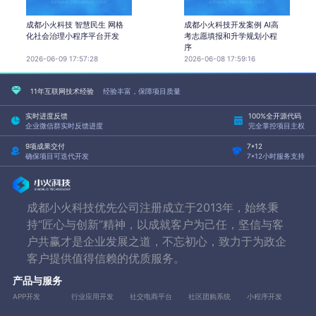
成都小火科技 智慧民生 网格
成都小火科技开发案例 AI高
化社会治理小程序平台开发
考志愿填报和升学规划小程
序
2026-06-09 17:57:28
2026-06-08 17:59:16
11年互联网技术经验
经验丰富，保障项目质量
实时进度反馈
100%全开源代码
企业微信群实时反馈进度
完全掌控项目主权
9项成果交付
7*12
确保项目可迭代开发
7*12小时服务支持
成都小火科技优先公司注册成立于2013年，始终秉
持“匠心与创新”精神，以成就客户为己任，坚信与客
户共赢才是企业发展之道，不忘初心，致力于为政企
客户提供值得信赖的优质服务。
产品与服务
APP开发
行业应用开发
社交电商平台
社区团购系统
小程序开发