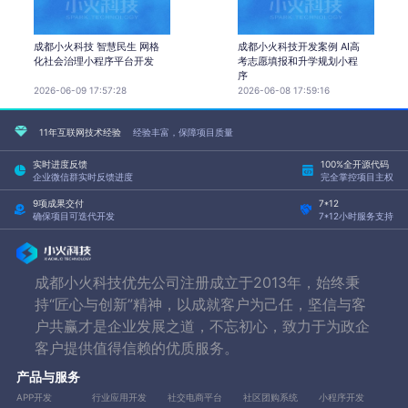
成都小火科技 智慧民生 网格
成都小火科技开发案例 AI高
化社会治理小程序平台开发
考志愿填报和升学规划小程
序
2026-06-09 17:57:28
2026-06-08 17:59:16
11年互联网技术经验
经验丰富，保障项目质量
实时进度反馈
100%全开源代码
企业微信群实时反馈进度
完全掌控项目主权
9项成果交付
7*12
确保项目可迭代开发
7*12小时服务支持
成都小火科技优先公司注册成立于2013年，始终秉
持“匠心与创新”精神，以成就客户为己任，坚信与客
户共赢才是企业发展之道，不忘初心，致力于为政企
客户提供值得信赖的优质服务。
产品与服务
APP开发
行业应用开发
社交电商平台
社区团购系统
小程序开发