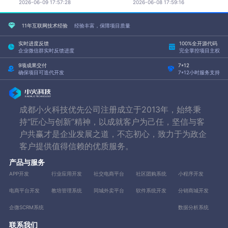
2026-06-09 17:57:28
2026-06-08 17:59:16
11年互联网技术经验
经验丰富，保障项目质量
实时进度反馈
100%全开源代码
企业微信群实时反馈进度
完全掌控项目主权
9项成果交付
7*12
确保项目可迭代开发
7*12小时服务支持
成都小火科技优先公司注册成立于2013年，始终秉
持“匠心与创新”精神，以成就客户为己任，坚信与客
户共赢才是企业发展之道，不忘初心，致力于为政企
客户提供值得信赖的优质服务。
产品与服务
APP开发
行业应用开发
社交电商平台
社区团购系统
小程序开发
电商平台开发
教培管理系统
同城外卖平台
软件系统开发
分销商城开发
企微SCRM系统
数据分析系统
联系我们