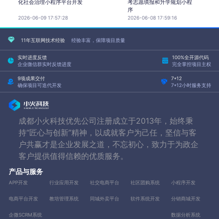
化社会治理小程序平台开发
考志愿填报和升学规划小程
序
2026-06-09 17:57:28
2026-06-08 17:59:16
11年互联网技术经验
经验丰富，保障项目质量
实时进度反馈
100%全开源代码
企业微信群实时反馈进度
完全掌控项目主权
9项成果交付
7*12
确保项目可迭代开发
7*12小时服务支持
成都小火科技优先公司注册成立于2013年，始终秉
持“匠心与创新”精神，以成就客户为己任，坚信与客
户共赢才是企业发展之道，不忘初心，致力于为政企
客户提供值得信赖的优质服务。
产品与服务
APP开发
行业应用开发
社交电商平台
社区团购系统
小程序开发
电商平台开发
教培管理系统
同城外卖平台
软件系统开发
分销商城开发
企微SCRM系统
数据分析系统