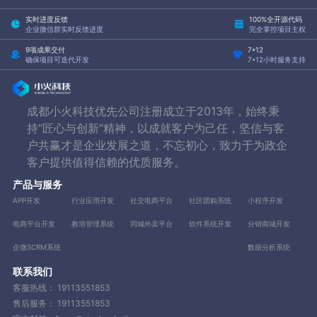
实时进度反馈
100%全开源代码
企业微信群实时反馈进度
完全掌控项目主权
9项成果交付
7*12
确保项目可迭代开发
7*12小时服务支持
成都小火科技优先公司注册成立于2013年，始终秉
持“匠心与创新”精神，以成就客户为己任，坚信与客
户共赢才是企业发展之道，不忘初心，致力于为政企
客户提供值得信赖的优质服务。
产品与服务
APP开发
行业应用开发
社交电商平台
社区团购系统
小程序开发
电商平台开发
教培管理系统
同城外卖平台
软件系统开发
分销商城开发
企微SCRM系统
数据分析系统
联系我们
客服热线：
19113551853
售后服务：
19113551853