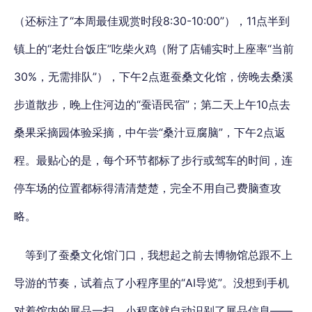
（还标注了“本周最佳观赏时段8:30-10:00”），11点半到
镇上的“老灶台饭庄”吃柴火鸡（附了店铺实时上座率“当前
30%，无需排队”），下午2点逛蚕桑文化馆，傍晚去桑溪
步道散步，晚上住河边的“蚕语民宿”；第二天上午10点去
桑果采摘园体验采摘，中午尝“桑汁豆腐脑”，下午2点返
程。最贴心的是，每个环节都标了步行或驾车的时间，连
停车场的位置都标得清清楚楚，完全不用自己费脑查攻
略。
等到了蚕桑文化馆门口，我想起之前去博物馆总跟不上
导游的节奏，试着点了小程序里的“AI导览”。没想到手机
对着馆内的展品一扫，小程序就自动识别了展品信息——