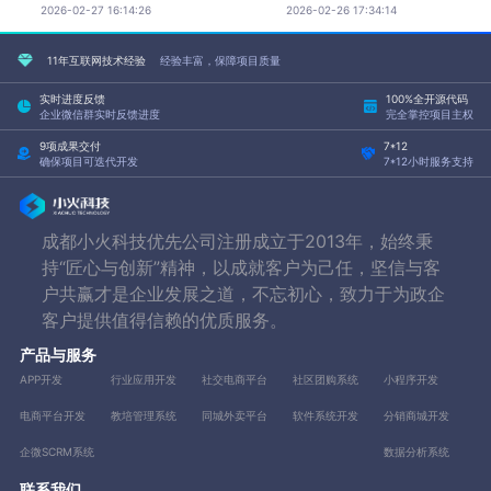
2026-02-27 16:14:26
2026-02-26 17:34:14
11年互联网技术经验
经验丰富，保障项目质量
实时进度反馈
100%全开源代码
企业微信群实时反馈进度
完全掌控项目主权
9项成果交付
7*12
确保项目可迭代开发
7*12小时服务支持
成都小火科技优先公司注册成立于2013年，始终秉
持“匠心与创新”精神，以成就客户为己任，坚信与客
户共赢才是企业发展之道，不忘初心，致力于为政企
客户提供值得信赖的优质服务。
产品与服务
APP开发
行业应用开发
社交电商平台
社区团购系统
小程序开发
电商平台开发
教培管理系统
同城外卖平台
软件系统开发
分销商城开发
企微SCRM系统
数据分析系统
联系我们