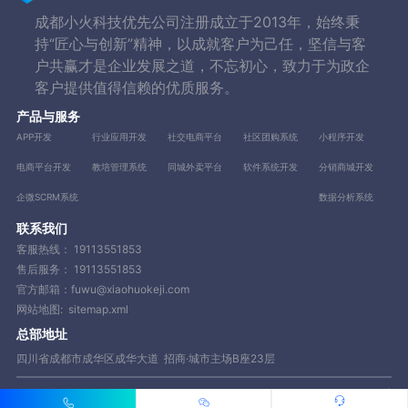
成都小火科技优先公司注册成立于2013年，始终秉
持“匠心与创新”精神，以成就客户为己任，坚信与客
户共赢才是企业发展之道，不忘初心，致力于为政企
客户提供值得信赖的优质服务。
产品与服务
APP开发
行业应用开发
社交电商平台
社区团购系统
小程序开发
电商平台开发
教培管理系统
同城外卖平台
软件系统开发
分销商城开发
企微SCRM系统
数据分析系统
联系我们
客服热线：
19113551853
售后服务：
19113551853
官方邮箱：fuwu@xiaohuokeji.com
网站地图:
sitemap.xml
总部地址
四川省成都市成华区成华大道 招商·城市主场B座23层
Copyright © 2013-2023 成都小火科技有限公司【www.xiaohuokeji.com】|
蜀ICP备14081885号 POWERE BY www.xiaohuokeji.com | 网站地图 承接业