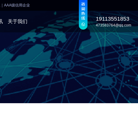
业
｜
AAA级信用企业
19113551853
讯
关于我们
473583764@qq.com
发
发