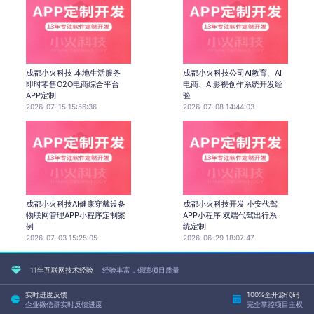
成都小火科技 本地生活服务
成都小火科技公司AI教育、AI
即时零售O2O电商综合平台
电商、AI影视创作系统开发经
APP定制
验
2026-07-15 15:56:36
2026-07-08 14:44:03
成都小火科技AI健康穿戴设备
成都小火科技开发 小安代驾
物联网管理APP小程序定制案
APP小程序 双端代驾出行系
例
统定制
2026-07-03 15:25:05
2026-06-29 18:07:47
11年互联网技术经验
经验丰富，保障项目质量
实时进度反馈
100%全开源代码
企业微信群实时反馈进度
完全掌控项目主权