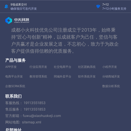
9项成果交付
7*12
确保项目可迭代开发
7*12小时服务支持
成都小火科技优先公司注册成立于2013年，始终秉
持“匠心与创新”精神，以成就客户为己任，坚信与客
户共赢才是企业发展之道，不忘初心，致力于为政企
客户提供值得信赖的优质服务。
产品与服务
APP开发
行业应用开发
社交电商平台
社区团购系统
小程序开发
电商平台开发
教培管理系统
同城外卖平台
软件系统开发
分销商城开发
企微SCRM系统
数据分析系统
联系我们
客服热线：
19113551853
售后服务：
19113551853
官方邮箱：fuwu@xiaohuokeji.com
网站地图:
sitemap.xml
总部地址