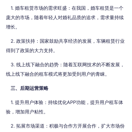
1. 婚车租赁市场的需求旺盛：在我国，婚车租赁是一个
庞大的市场，随着年轻人对婚礼品质的追求，需求量持续
增长。
2. 政策扶持：国家鼓励共享经济的发展，车辆租赁行业
得到了政策的大力支持。
3. 线上线下融合的趋势：随着互联网技术的不断发展，
线上线下融合的租车模式将更加受到用户的青睐。
三、后期运营策略
1. 提升用户体验：持续优化APP功能，提升用户租车体
验，增加用户粘性。
2. 拓展市场渠道：积极与合作方开展合作，扩大市场份