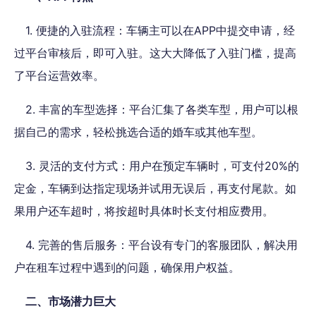
1. 便捷的入驻流程：车辆主可以在APP中提交申请，经
过平台审核后，即可入驻。这大大降低了入驻门槛，提高
了平台运营效率。
2. 丰富的车型选择：平台汇集了各类车型，用户可以根
据自己的需求，轻松挑选合适的婚车或其他车型。
3. 灵活的支付方式：用户在预定车辆时，可支付20%的
定金，车辆到达指定现场并试用无误后，再支付尾款。如
果用户还车超时，将按超时具体时长支付相应费用。
4. 完善的售后服务：平台设有专门的客服团队，解决用
户在租车过程中遇到的问题，确保用户权益。
二、市场潜力巨大