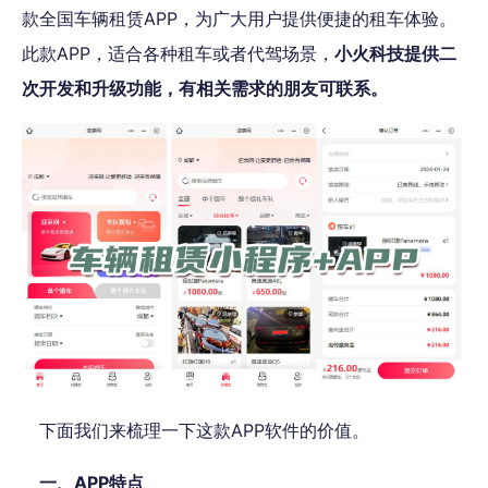
款全国车辆租赁APP，为广大用户提供便捷的租车体验。
此款APP，适合各种租车或者代驾场景，
小火科技提供二
次开发和升级功能，有相关需求的朋友可联系。
下面我们来梳理一下这款APP软件的价值。
一、APP特点