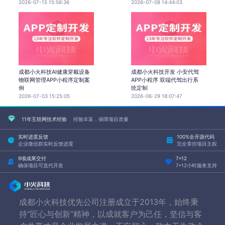
2026-07-15 15:56:36
2026-07-08 14:44:03
成都小火科技AI健康穿戴设备
成都小火科技开发 小安代驾
物联网管理APP小程序定制案
APP小程序 双端代驾出行系
例
统定制
2026-07-03 15:25:05
2026-06-29 18:07:47
11年互联网技术经验
经验丰富，保障项目质量
实时进度反馈
100%全开源代码
企业微信群实时反馈进度
完全掌控项目主权
9项成果交付
7*12
确保项目可迭代开发
7*12小时服务支持
成都小火科技优先公司注册成立于2013年，始终秉
持“匠心与创新”精神，以成就客户为己任，坚信与客