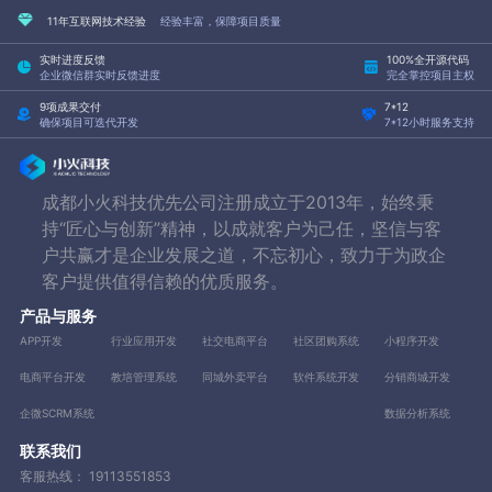
11年互联网技术经验
经验丰富，保障项目质量
实时进度反馈
100%全开源代码
企业微信群实时反馈进度
完全掌控项目主权
9项成果交付
7*12
确保项目可迭代开发
7*12小时服务支持
成都小火科技优先公司注册成立于2013年，始终秉
持“匠心与创新”精神，以成就客户为己任，坚信与客
户共赢才是企业发展之道，不忘初心，致力于为政企
客户提供值得信赖的优质服务。
产品与服务
APP开发
行业应用开发
社交电商平台
社区团购系统
小程序开发
电商平台开发
教培管理系统
同城外卖平台
软件系统开发
分销商城开发
企微SCRM系统
数据分析系统
联系我们
客服热线：
19113551853