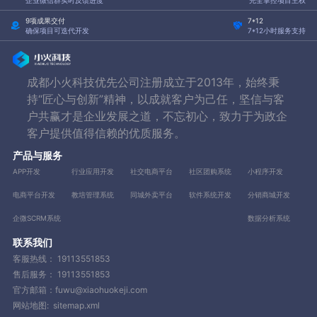
9项成果交付
7*12
确保项目可迭代开发
7*12小时服务支持
成都小火科技优先公司注册成立于2013年，始终秉
持“匠心与创新”精神，以成就客户为己任，坚信与客
户共赢才是企业发展之道，不忘初心，致力于为政企
客户提供值得信赖的优质服务。
产品与服务
APP开发
行业应用开发
社交电商平台
社区团购系统
小程序开发
电商平台开发
教培管理系统
同城外卖平台
软件系统开发
分销商城开发
企微SCRM系统
数据分析系统
联系我们
客服热线：
19113551853
售后服务：
19113551853
官方邮箱：fuwu@xiaohuokeji.com
网站地图:
sitemap.xml