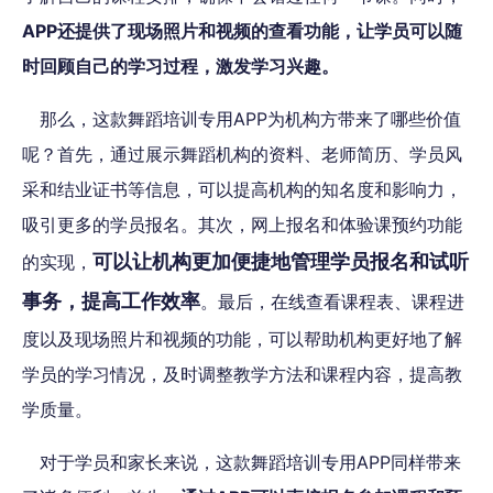
APP还提供了现场照片和视频的查看功能，让学员可以随
时回顾自己的学习过程，激发学习兴趣。
那么，这款舞蹈培训专用APP为机构方带来了哪些价值
呢？首先，通过展示舞蹈机构的资料、老师简历、学员风
采和结业证书等信息，可以提高机构的知名度和影响力，
吸引更多的学员报名。其次，网上报名和体验课预约功能
可以让机构更加便捷地管理学员报名和试听
的实现，
事务，提高工作效率
。最后，在线查看课程表、课程进
度以及现场照片和视频的功能，可以帮助机构更好地了解
学员的学习情况，及时调整教学方法和课程内容，提高教
学质量。
对于学员和家长来说，这款舞蹈培训专用APP同样带来