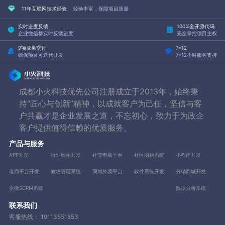
11年互联网技术经验
经验丰富，保障项目质量
实时进度反馈
100%全开源代码
企业微信群实时反馈进度
完全掌控项目主权
9项成果交付
7*12
确保项目可迭代开发
7*12小时服务支持
成都小火科技优先公司注册成立于2013年，始终秉
持“匠心与创新”精神，以成就客户为己任，坚信与客
户共赢才是企业发展之道，不忘初心，致力于为政企
客户提供值得信赖的优质服务。
产品与服务
APP开发
行业应用开发
社交电商平台
社区团购系统
小程序开发
电商平台开发
教培管理系统
同城外卖平台
软件系统开发
分销商城开发
企微SCRM系统
数据分析系统
联系我们
客服热线：
19113551853