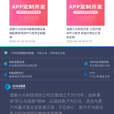
成都小火科技AI健康穿戴设备
成都小火科技开发 小安代驾
物联网管理APP小程序定制案
APP小程序 双端代驾出行系
例
统定制
2026-07-03 15:25:05
2026-06-29 18:07:47
11年互联网技术经验
经验丰富，保障项目质量
实时进度反馈
100%全开源代码
企业微信群实时反馈进度
完全掌控项目主权
9项成果交付
7*12
确保项目可迭代开发
7*12小时服务支持
成都小火科技优先公司注册成立于2013年，始终秉
持“匠心与创新”精神，以成就客户为己任，坚信与客
户共赢才是企业发展之道，不忘初心，致力于为政企
客户提供值得信赖的优质服务。