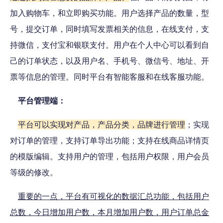
加入购物车，和立即购买功能。用户选择产品的数量，型
号，提交订单，同时填写发票相关的信息，在线支付，支
持微信，支付宝和银联支付。用户在个人中心可以看到自
己的订单状态，以及用户名、手机号、微信号、地址、开
票等信息的管理。同时平台有智能客服和在线客服功能。
平台管理端：
平台可以实现对产品，产品分类，品牌进行管理
；实现
对订单的管理，支持订单导出功能；支持在线商品详情页
的模版编辑。支持用户的管理，包括用户权限，用户会员
等级的修改。
重要的一点，平台有可视化的数据汇总功能，包括用户
总数，今日增加用户数，本月增加用户数，用户订单总金