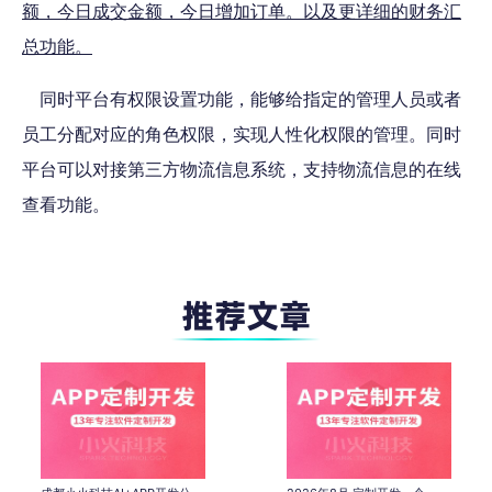
额，今日成交金额，今日增加订单。以及更详细的财务汇
总功能。
同时平台有权限设置功能，能够给指定的管理人员或者
员工分配对应的角色权限，实现人性化权限的管理。同时
平台可以对接第三方物流信息系统，支持物流信息的在线
查看功能。