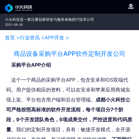
小火科技是一家注重创新研发与服务体验的IT技术公司
2021-09-29
首页 >
行业资讯 >
APP开发 >
商品设备采购平台APP软件定制开发公司
采购平台APP介绍
这个一个商品的采购平台APP，包含安卓和IOS双端代
码。用户提供相应的资料，可以在安卓和苹果应用商城实
现上架。平台包含用户端和后台管理端。
成都小火科技公
司严格按照高标准的软件开发流程，每个项目分7个阶
段，9个开发团队角色，9项成果交付，严控进度和代码质
量
。我们的定制开发项目，具有：敏捷开发模式，全开源