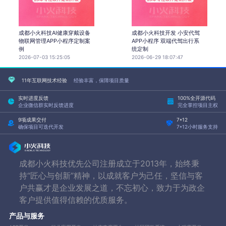
成都小火科技AI健康穿戴设备
成都小火科技开发 小安代驾
物联网管理APP小程序定制案
APP小程序 双端代驾出行系
例
统定制
2026-07-03 15:25:05
2026-06-29 18:07:47
11年互联网技术经验
经验丰富，保障项目质量
实时进度反馈
100%全开源代码
企业微信群实时反馈进度
完全掌控项目主权
9项成果交付
7*12
确保项目可迭代开发
7*12小时服务支持
成都小火科技优先公司注册成立于2013年，始终秉
持“匠心与创新”精神，以成就客户为己任，坚信与客
户共赢才是企业发展之道，不忘初心，致力于为政企
客户提供值得信赖的优质服务。
产品与服务