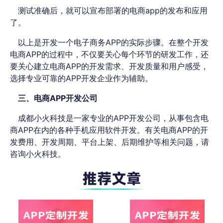
测试准确后，就可以宣布部署的电商app的发布和应用
了。
以上是开发一个电子商务APP的实际步骤。在整个开发
电商APP的过程中，不仅要关心每个环节的研发工作，还
要关心建立电商APP的开发需求、开发质量和用户感受，
选择专业可靠的APP开发企业作为辅助。
三、电商APP开发公司
成都小火科技是一家专业的APP开发公司，从事包含电
商APP在内的各种手机应用软件开发。有关电商APP的开
发费用、开发周期、平台上架、后期维护等相关问题，请
咨询小火科技。