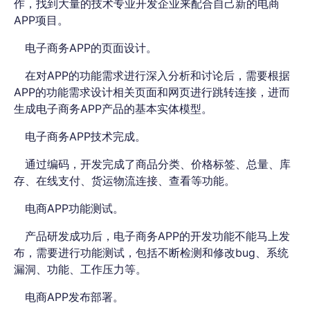
作，找到大量的技术专业开发企业来配合自己新的电商
APP项目。
电子商务APP的页面设计。
在对APP的功能需求进行深入分析和讨论后，需要根据
APP的功能需求设计相关页面和网页进行跳转连接，进而
生成电子商务APP产品的基本实体模型。
电子商务APP技术完成。
通过编码，开发完成了商品分类、价格标签、总量、库
存、在线支付、货运物流连接、查看等功能。
电商APP功能测试。
产品研发成功后，电子商务APP的开发功能不能马上发
布，需要进行功能测试，包括不断检测和修改bug、系统
漏洞、功能、工作压力等。
电商APP发布部署。