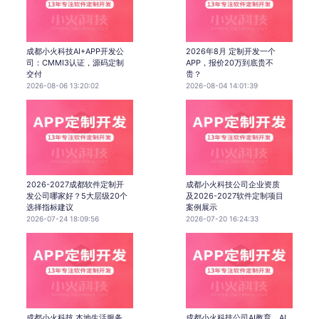
成都小火科技AI+APP开发公
2026年8月 定制开发一个
司：CMMI3认证，源码定制
APP，报价20万到底贵不
交付
贵？
2026-08-06 13:20:02
2026-08-04 14:01:39
2026-2027成都软件定制开
成都小火科技公司企业资质
发公司哪家好？5大层级20个
及2026-2027软件定制项目
选择指标建议
案例展示
2026-07-24 18:09:56
2026-07-20 16:24:33
成都小火科技 本地生活服务
成都小火科技公司AI教育、AI