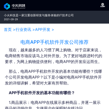
小火科技是一家注重创新研发与服务体验的IT技术公司
2021-09-29
首页 >
行业资讯 >
APP开发 >
电商APP手机软件开发公司推荐
现在，越来越多的人习惯了网上购物。对于店家来说，
电商销售市场应该马上对外开放。为了更好地跟进时代的
要求，为网上购物提供便利，电商APP的开发应运而生。
那么，电商APP手机软件开发的基本功能有哪些？找哪
个公司开发电商APP？以下是小编对电商APP手机软件开
发的详细讲解，希望对大家有所帮助。
APP手机软件开发的基本功能有哪些？
1.商品展示：电商APP在线展示多种商品，并逐一展示
商品的详细信息，方便用户在闲暇时在线访问。