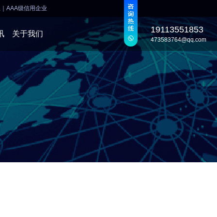
业
｜
AAA级信用企业
19113551853
讯
关于我们
473583764@qq.com
发
发