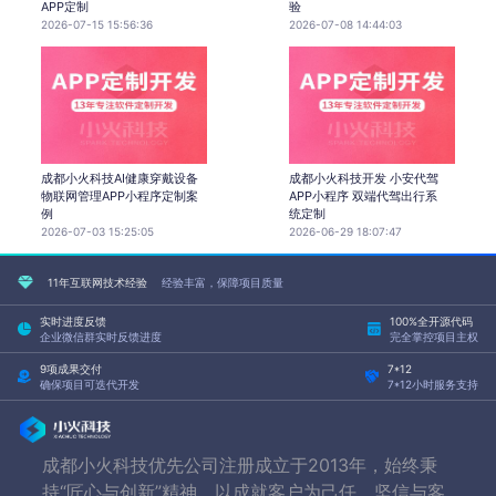
APP定制
验
2026-07-15 15:56:36
2026-07-08 14:44:03
成都小火科技AI健康穿戴设备
成都小火科技开发 小安代驾
物联网管理APP小程序定制案
APP小程序 双端代驾出行系
例
统定制
2026-07-03 15:25:05
2026-06-29 18:07:47
11年互联网技术经验
经验丰富，保障项目质量
实时进度反馈
100%全开源代码
企业微信群实时反馈进度
完全掌控项目主权
9项成果交付
7*12
确保项目可迭代开发
7*12小时服务支持
成都小火科技优先公司注册成立于2013年，始终秉
持“匠心与创新”精神，以成就客户为己任，坚信与客