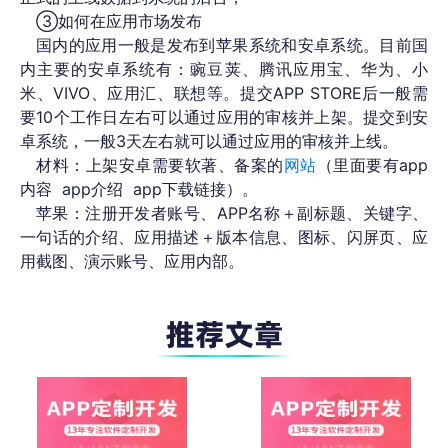
③如何在应用市场发布
国内的应用一般是发布到苹果
系统和安卓系统
。
目前国
内主要的安卓系统有：豌豆荚、腾讯应用宝、华为、小
米、VIVO、应用汇、联想等。
提交
APP STORE
后一般需
要10个工作日左右可以通过应用的审核并上架
。
提交到安
卓系统
，
一般3天左右
就可以通过应用的审核并上线
。
材料：
上架安卓需要软著、备案的
网站
（里面要有app
内容 app介绍 app下载链接）。
苹果：
注册开发者账号
、
APP名称＋副标题
、
关键字
、
一句话的介绍、
应用描述＋版本信息
、
图标、闪屏页、应
用截图
、
演示账号
、
应用内部
。