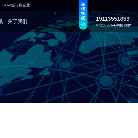
业
｜
AAA级信用企业
19113551853
讯
关于我们
473583764@qq.com
发
发