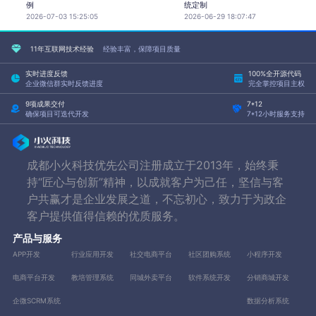
例
统定制
2026-07-03 15:25:05
2026-06-29 18:07:47
11年互联网技术经验
经验丰富，保障项目质量
实时进度反馈
100%全开源代码
企业微信群实时反馈进度
完全掌控项目主权
9项成果交付
7*12
确保项目可迭代开发
7*12小时服务支持
成都小火科技优先公司注册成立于2013年，始终秉
持“匠心与创新”精神，以成就客户为己任，坚信与客
户共赢才是企业发展之道，不忘初心，致力于为政企
客户提供值得信赖的优质服务。
产品与服务
APP开发
行业应用开发
社交电商平台
社区团购系统
小程序开发
电商平台开发
教培管理系统
同城外卖平台
软件系统开发
分销商城开发
企微SCRM系统
数据分析系统