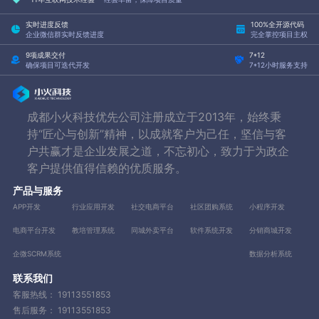
实时进度反馈
100%全开源代码
企业微信群实时反馈进度
完全掌控项目主权
9项成果交付
7*12
确保项目可迭代开发
7*12小时服务支持
成都小火科技优先公司注册成立于2013年，始终秉
持“匠心与创新”精神，以成就客户为己任，坚信与客
户共赢才是企业发展之道，不忘初心，致力于为政企
客户提供值得信赖的优质服务。
产品与服务
APP开发
行业应用开发
社交电商平台
社区团购系统
小程序开发
电商平台开发
教培管理系统
同城外卖平台
软件系统开发
分销商城开发
企微SCRM系统
数据分析系统
联系我们
客服热线：
19113551853
售后服务：
19113551853