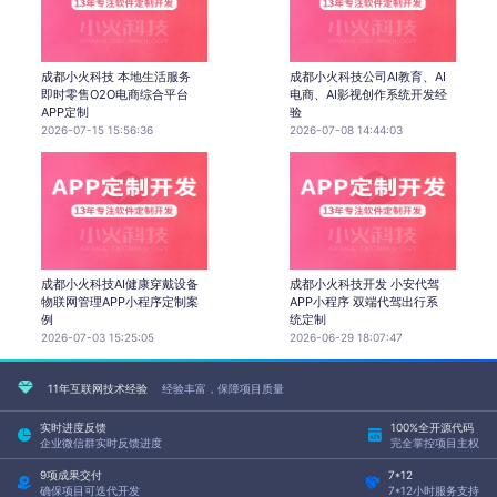
成都小火科技 本地生活服务
成都小火科技公司AI教育、AI
即时零售O2O电商综合平台
电商、AI影视创作系统开发经
APP定制
验
2026-07-15 15:56:36
2026-07-08 14:44:03
成都小火科技AI健康穿戴设备
成都小火科技开发 小安代驾
物联网管理APP小程序定制案
APP小程序 双端代驾出行系
例
统定制
2026-07-03 15:25:05
2026-06-29 18:07:47
11年互联网技术经验
经验丰富，保障项目质量
实时进度反馈
100%全开源代码
企业微信群实时反馈进度
完全掌控项目主权
9项成果交付
7*12
确保项目可迭代开发
7*12小时服务支持