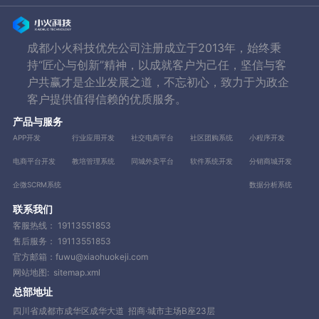
成都小火科技优先公司注册成立于2013年，始终秉
持“匠心与创新”精神，以成就客户为己任，坚信与客
户共赢才是企业发展之道，不忘初心，致力于为政企
客户提供值得信赖的优质服务。
产品与服务
APP开发
行业应用开发
社交电商平台
社区团购系统
小程序开发
电商平台开发
教培管理系统
同城外卖平台
软件系统开发
分销商城开发
企微SCRM系统
数据分析系统
联系我们
客服热线：
19113551853
售后服务：
19113551853
官方邮箱：fuwu@xiaohuokeji.com
网站地图:
sitemap.xml
总部地址
四川省成都市成华区成华大道 招商·城市主场B座23层