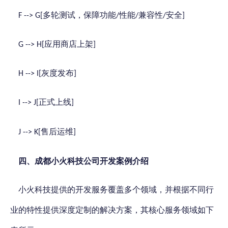
，保障
多轮测试
功能
性能
兼容性
安全
F --> G[
/
/
/
]
应用商店上架
G --> H[
]
灰度发布
H --> I[
]
正式上线
I --> J[
]
售后运维
J --> K[
]
四、成都小火科技公司开发
案例
介绍
小火科技提供的开发服务覆盖多个领域，并根据不同行
业的特性提供深度定制的解决方案，其核心服务领域如下