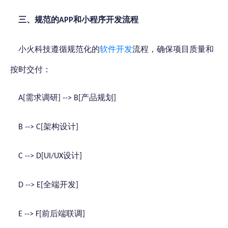
三、
规范的
开发流程
和小程序
APP
小火科技遵循规范化的
软件开发
流程，确保项目质量和
按时交付：
需求调研
产品规划
A[
] --> B[
]
架构设计
B --> C[
]
设计
C --> D[UI/UX
]
全端开发
D --> E[
]
前后端联调
E --> F[
]