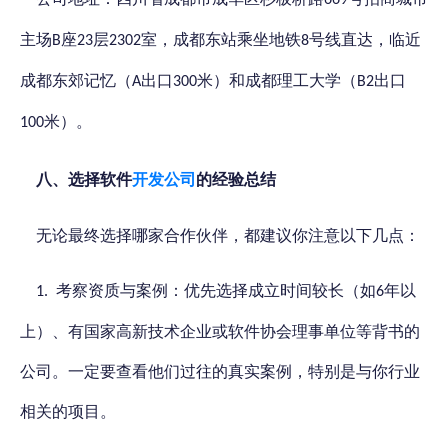
669
主场
座
层
室，成都东站乘坐地铁
号线直达，临近
B
23
2302
8
成都东郊记忆（
出口
米）和成都理工大学（
出口
A
300
B2
米）。
100
八、
选择
软件
开发公司
的
经验总结
无论最终选择哪家合作伙伴，都建议你注意以下几点：
考察资质与案例：优先选择成立时间较长（如
年以
1.
6
上）、有国家高新技术企业或软件协会理事单位等背书的
公司。一定要查看他们过往的真实案例，特别是与你行业
相关的项目。