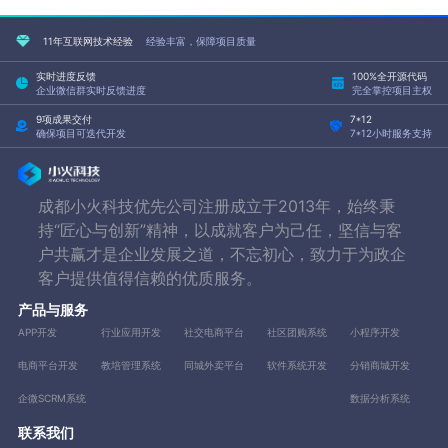
11年互联网技术经验
经验丰富，保障项目质量
实时进度反馈
100%全开源代码
企业微信群实时反馈进度
完全掌控项目主权
9项成果交付
7*12
确保项目可迭代开发
7*12小时服务支持
成都小火科技优先公司注册成立于2013年，始终秉
持“匠心与创新”精神，以成就客户为己任，坚信与客
户共赢才是企业发展之道，不忘初心，致力于为政企
客户提供值得信赖的优质服务。
产品与服务
APP开发
行业应用开发
社交电商平台
社区团购系统
小程序开发
电商平台开发
教培管理系统
同城外卖平台
软件系统开发
分销商城开发
企微SCRM系统
数据分析系统
联系我们