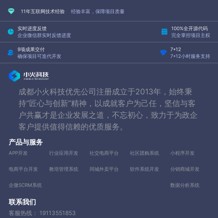
11年互联网技术经验
经验丰富，保障项目质量
实时进度反馈
100%全开源代码
企业微信群实时反馈进度
完全掌控项目主权
9项成果交付
7*12
确保项目可迭代开发
7*12小时服务支持
成都小火科技优先公司注册成立于2013年，始终秉
持“匠心与创新”精神，以成就客户为己任，坚信与客
户共赢才是企业发展之道，不忘初心，致力于为政企
客户提供值得信赖的优质服务。
产品与服务
APP开发
行业应用开发
社交电商平台
社区团购系统
小程序开发
电商平台开发
教培管理系统
同城外卖平台
软件系统开发
分销商城开发
企微SCRM系统
数据分析系统
联系我们
客服热线：
19113551853