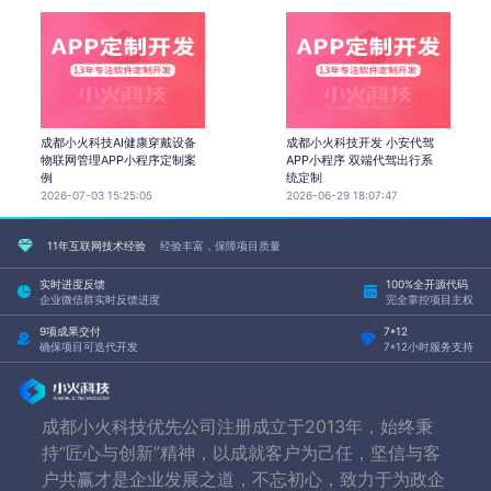
成都小火科技AI健康穿戴设备
成都小火科技开发 小安代驾
物联网管理APP小程序定制案
APP小程序 双端代驾出行系
例
统定制
2026-07-03 15:25:05
2026-06-29 18:07:47
11年互联网技术经验
经验丰富，保障项目质量
实时进度反馈
100%全开源代码
企业微信群实时反馈进度
完全掌控项目主权
9项成果交付
7*12
确保项目可迭代开发
7*12小时服务支持
成都小火科技优先公司注册成立于2013年，始终秉
持“匠心与创新”精神，以成就客户为己任，坚信与客
户共赢才是企业发展之道，不忘初心，致力于为政企