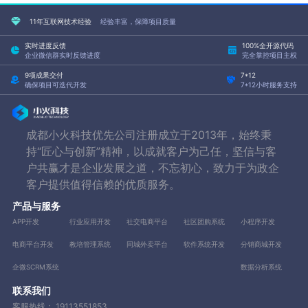
11年互联网技术经验
经验丰富，保障项目质量
实时进度反馈
100%全开源代码
企业微信群实时反馈进度
完全掌控项目主权
9项成果交付
7*12
确保项目可迭代开发
7*12小时服务支持
成都小火科技优先公司注册成立于2013年，始终秉
持“匠心与创新”精神，以成就客户为己任，坚信与客
户共赢才是企业发展之道，不忘初心，致力于为政企
客户提供值得信赖的优质服务。
产品与服务
APP开发
行业应用开发
社交电商平台
社区团购系统
小程序开发
电商平台开发
教培管理系统
同城外卖平台
软件系统开发
分销商城开发
企微SCRM系统
数据分析系统
联系我们
客服热线：
19113551853