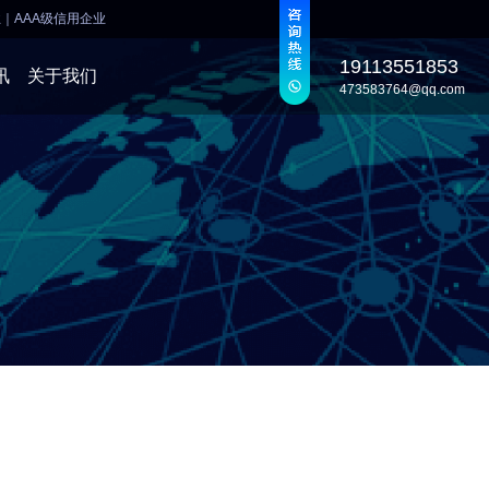
业
｜
AAA级信用企业
19113551853
讯
关于我们
473583764@qq.com
发
发