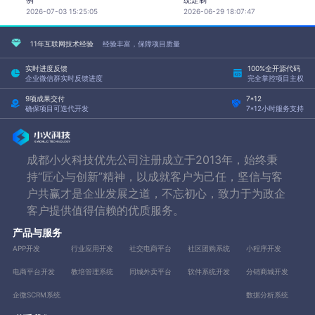
2026-07-03 15:25:05
2026-06-29 18:07:47
11年互联网技术经验
经验丰富，保障项目质量
实时进度反馈
100%全开源代码
企业微信群实时反馈进度
完全掌控项目主权
9项成果交付
7*12
确保项目可迭代开发
7*12小时服务支持
成都小火科技优先公司注册成立于2013年，始终秉
持“匠心与创新”精神，以成就客户为己任，坚信与客
户共赢才是企业发展之道，不忘初心，致力于为政企
客户提供值得信赖的优质服务。
产品与服务
APP开发
行业应用开发
社交电商平台
社区团购系统
小程序开发
电商平台开发
教培管理系统
同城外卖平台
软件系统开发
分销商城开发
企微SCRM系统
数据分析系统