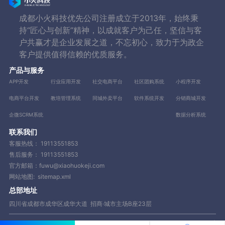
成都小火科技优先公司注册成立于2013年，始终秉
持“匠心与创新”精神，以成就客户为己任，坚信与客
户共赢才是企业发展之道，不忘初心，致力于为政企
客户提供值得信赖的优质服务。
产品与服务
APP开发
行业应用开发
社交电商平台
社区团购系统
小程序开发
电商平台开发
教培管理系统
同城外卖平台
软件系统开发
分销商城开发
企微SCRM系统
数据分析系统
联系我们
客服热线：
19113551853
售后服务：
19113551853
官方邮箱：fuwu@xiaohuokeji.com
网站地图:
sitemap.xml
总部地址
四川省成都市成华区成华大道 招商·城市主场B座23层
Copyright © 2013-2023 成都小火科技有限公司【www.xiaohuokeji.com】|