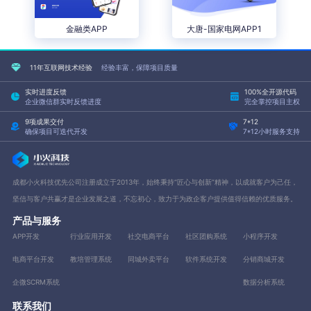
金融类APP
大唐-国家电网APP1
11年互联网技术经验
经验丰富，保障项目质量
实时进度反馈
100%全开源代码
企业微信群实时反馈进度
完全掌控项目主权
9项成果交付
7*12
确保项目可迭代开发
7*12小时服务支持
成都小火科技优先公司注册成立于2013年，始终秉持“匠心与创新”精神，以成就客户为己任，
坚信与客户共赢才是企业发展之道，不忘初心，致力于为政企客户提供值得信赖的优质服务。
产品与服务
APP开发
行业应用开发
社交电商平台
社区团购系统
小程序开发
电商平台开发
教培管理系统
同城外卖平台
软件系统开发
分销商城开发
企微SCRM系统
数据分析系统
联系我们