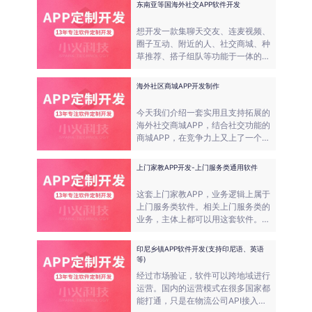
东南亚等国海外社交APP软件开发
想开发一款集聊天交友、连麦视频、
圈子互动、附近的人、社交商城、种
草推荐、搭子组队等功能于一体的社
交APP，这样可以在更多的国家进行
宣传推广。
海外社区商城APP开发制作
今天我们介绍一套实用且支持拓展的
海外社交商城APP，结合社交功能的
商城APP，在竞争力上又上了一个台
阶。我们可以加入视频，直播，“种
草”等功能。2025年，做一款有人
上门家教APP开发-上门服务类通用软件
气、高转化的海外线上商城APP。
这套上门家教APP，业务逻辑上属于
上门服务类软件。相关上门服务类的
业务，主体上都可以用这套软件。因
此这套软件的拓展性是很广的，希望
甲方灵活运用。
印尼乡镇APP软件开发(支持印尼语、英语
等)
经过市场验证，软件可以跨地域进行
运营。国内的运营模式在很多国家都
能打通，只是在物流公司API接入以