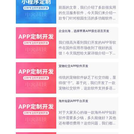
前面的文章，我们介绍了多款很实用
的生活服务软件，今天我们来介绍一
款专门针对校园生活的多功能软件。
很多甲方不懂技术，相当于把希望寄
托给了我们。我们一定不能辜负！
企业出海，选择苹果APP原生语言开发
我们很高兴看到我们开发的APP等软
件在国外应用市场收到了很好的反
馈！今天我想给大家详细介绍一下苹
果原生APP的开发流程。
宠物社交APP软件开发
传统的宠物软件缺乏了社交功能，显
得很“干”。基于此，我们开发了一款
宠物社交软件，这款软件支持多语
言，也可以进行升级迭代。
海外短剧APP平台开发
对于大家关心的做一款海外APP短剧
软件需要多少钱，多久能做好？其他
还有哪些费用？这些问题，我们都会
给到专业的解答。