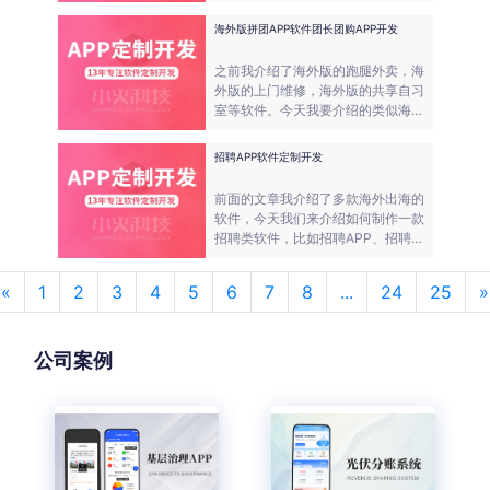
及地图上有所不同。
海外版拼团APP软件团长团购APP开发
之前我介绍了海外版的跑腿外卖，海
外版的上门维修，海外版的共享自习
室等软件。今天我要介绍的类似海外
版某团团的APP开发。
招聘APP软件定制开发
前面的文章我介绍了多款海外出海的
软件，今天我们来介绍如何制作一款
招聘类软件，比如招聘APP、招聘小
程序等。越来越自主的时代，很多企
业或者创业者想做属于自己的软件，
«
1
2
3
4
5
6
7
8
...
24
25
»
不依赖于其他平台。
公司案例